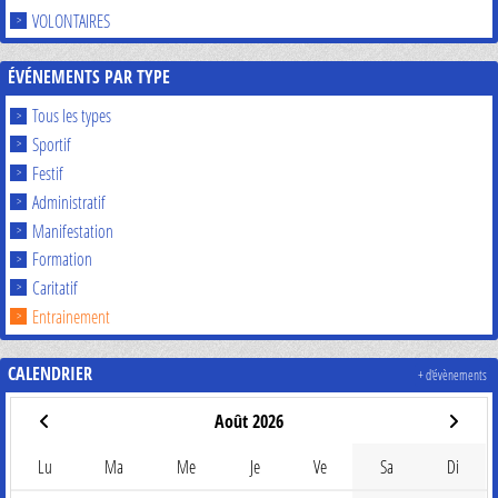
VOLONTAIRES
ÉVÉNEMENTS PAR TYPE
Tous les types
Sportif
Festif
Administratif
Manifestation
Formation
Caritatif
Entrainement
CALENDRIER
+ d'évènements
Août 2026
Lu
Ma
Me
Je
Ve
Sa
Di