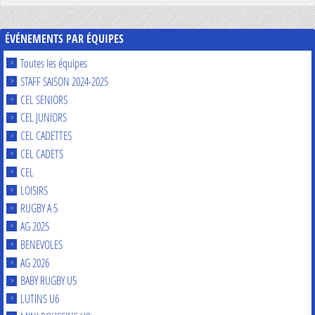
ÉVÉNEMENTS PAR ÉQUIPES
Toutes les équipes
STAFF SAISON 2024-2025
CEL SENIORS
CEL JUNIORS
CEL CADETTES
CEL CADETS
CEL
LOISIRS
RUGBY A 5
AG 2025
BENEVOLES
AG 2026
BABY RUGBY U5
LUTINS U6