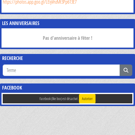
https://photos.app.goo.gl/LEiyVnzMt3Pp613E7
LES ANNIVERSAIRES
Pas d'anniversaire à fêter !
RECHERCHE
FACEBOOK
Facebook (like box) est désactivé.
Autoriser