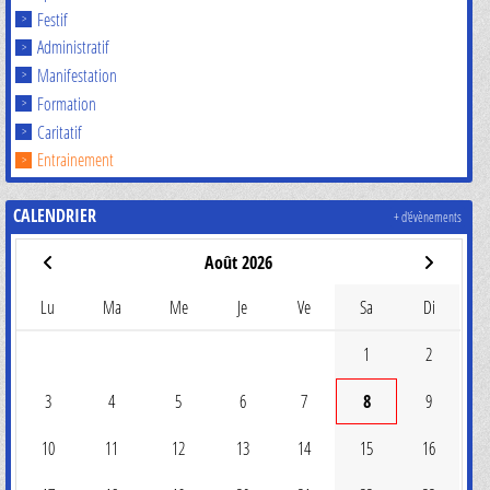
Festif
Administratif
Manifestation
Formation
Caritatif
Entrainement
CALENDRIER
+ d'évènements
Août 2026
Lu
Ma
Me
Je
Ve
Sa
Di
1
2
3
4
5
6
7
8
9
10
11
12
13
14
15
16