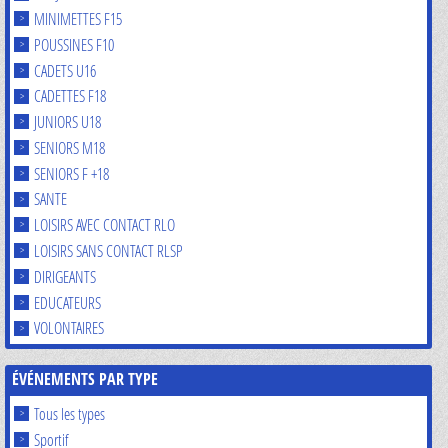
MINIMETTES F15
POUSSINES F10
CADETS U16
CADETTES F18
JUNIORS U18
SENIORS M18
SENIORS F +18
SANTE
LOISIRS AVEC CONTACT RLO
LOISIRS SANS CONTACT RLSP
DIRIGEANTS
EDUCATEURS
VOLONTAIRES
ÉVÉNEMENTS PAR TYPE
Tous les types
Sportif