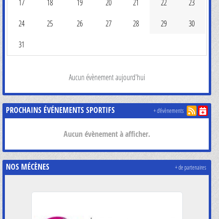
17
18
19
20
21
22
23
24
25
26
27
28
29
30
31
Aucun évènement aujourd'hui
PROCHAINS ÉVÉNEMENTS SPORTIFS
+ d'évènements
Aucun évènement à afficher.
NOS MÉCÈNES
+ de partenaires