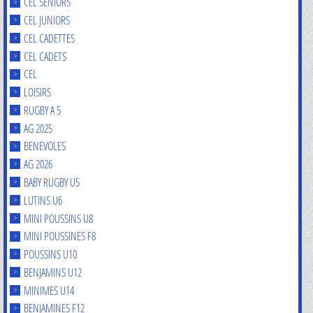
CEL SENIORS
CEL JUNIORS
CEL CADETTES
CEL CADETS
CEL
LOISIRS
RUGBY A 5
AG 2025
BENEVOLES
AG 2026
BABY RUGBY U5
LUTINS U6
MINI POUSSINS U8
MINI POUSSINES F8
POUSSINS U10
BENJAMINS U12
MINIMES U14
BENJAMINES F12