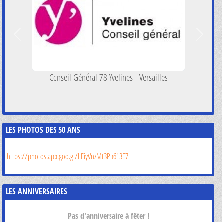
Précedent
Suivant
Mairie de Plaisir
LES PHOTOS DES 50 ANS
https://photos.app.goo.gl/LEiyVnzMt3Pp613E7
LES ANNIVERSAIRES
Pas d'anniversaire à fêter !