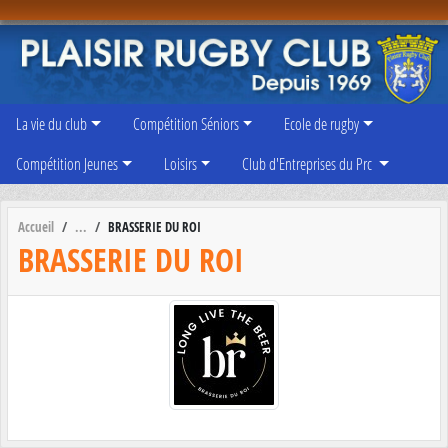
Panneau de gestion des cookies
La vie du club
Compétition Séniors
Ecole de rugby
Compétition Jeunes
Loisirs
Club d'Entreprises du Prc
Accueil
BRASSERIE DU ROI
BRASSERIE DU ROI