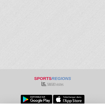
SPORTS
REGIONS
586583
visites