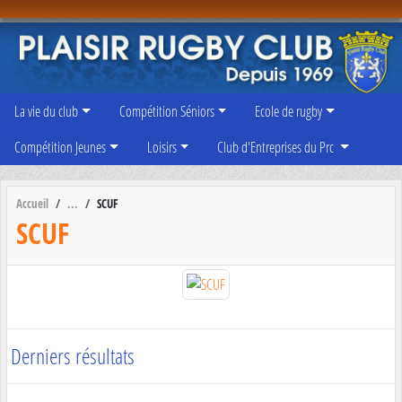
Panneau de gestion des cookies
La vie du club
Compétition Séniors
Ecole de rugby
Compétition Jeunes
Loisirs
Club d'Entreprises du Prc
Accueil
SCUF
SCUF
Derniers résultats