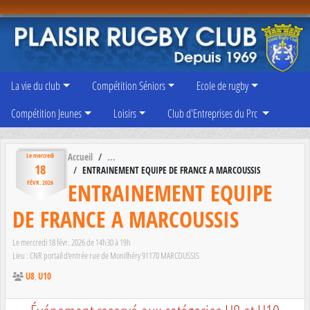
Panneau de gestion des cookies
La vie du club
Compétition Séniors
Ecole de rugby
Compétition Jeunes
Loisirs
Club d'Entreprises du Prc
Accueil
Le
mercredi
18
ENTRAINEMENT EQUIPE DE FRANCE A MARCOUSSIS
ENTRAINEMENT EQUIPE
FÉVR.
2026
DE FRANCE A MARCOUSSIS
Le
mercredi
18
févr.
2026
de 14h30 à 19h
Lieu :
CNR portail d'entrée rue de Montlhéry
91170
MARCOUSSIS
U8
U10